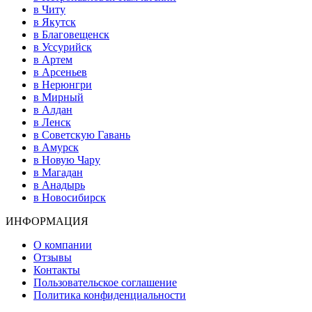
в Читу
в Якутск
в Благовещенск
в Уссурийск
в Артем
в Арсеньев
в Нерюнгри
в Мирный
в Алдан
в Ленск
в Советскую Гавань
в Амурск
в Новую Чару
в Магадан
в Анадырь
в Новосибирск
ИНФОРМАЦИЯ
О компании
Отзывы
Контакты
Пользовательское соглашение
Политика конфиденциальности